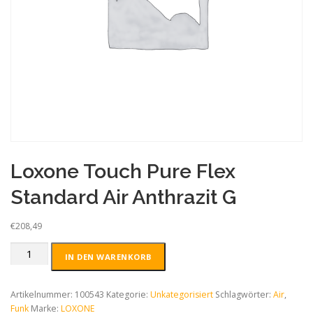
Loxone Touch Pure Flex
Standard Air Anthrazit G
€
208,49
Loxone
IN DEN WARENKORB
Touch
Pure
Flex
Artikelnummer:
100543
Kategorie:
Unkategorisiert
Schlagwörter:
Air
,
Standard
Funk
Marke:
LOXONE