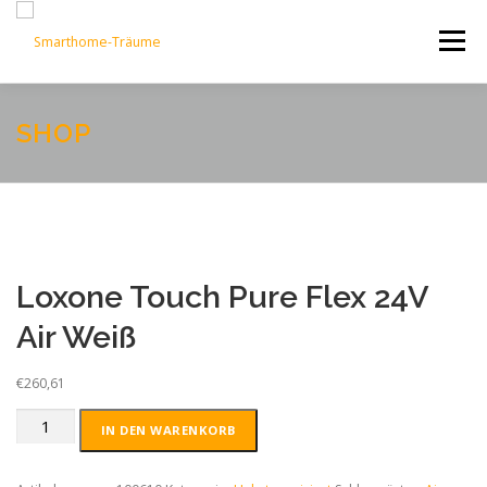
Zum
Inhalt
Menü
springen
START
PHILOSOPHIE
DIENSTLEISTUNG
SHOP
KONTAKT
Loxone Touch Pure Flex 24V
Air Weiß
€
260,61
Loxone
IN DEN WARENKORB
Touch
Pure
Flex