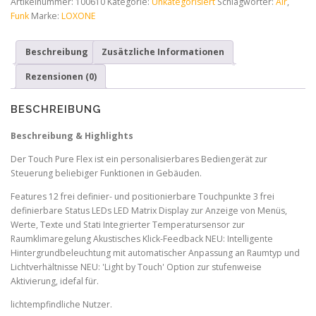
Artikelnummer:
100610
Kategorie:
Unkategorisiert
Schlagwörter:
Air
,
24V
Funk
Marke:
LOXONE
Air
Weiß
Beschreibung
Zusätzliche Informationen
Menge
Rezensionen (0)
BESCHREIBUNG
Beschreibung & Highlights
Der Touch Pure Flex ist ein personalisierbares Bediengerät zur
Steuerung beliebiger Funktionen in Gebäuden.
Features 12 frei definier- und positionierbare Touchpunkte 3 frei
definierbare Status LEDs LED Matrix Display zur Anzeige von Menüs,
Werte, Texte und Stati Integrierter Temperatursensor zur
Raumklimaregelung Akustisches Klick-Feedback NEU: Intelligente
Hintergrundbeleuchtung mit automatischer Anpassung an Raumtyp und
Lichtverhältnisse NEU: 'Light by Touch' Option zur stufenweise
Aktivierung, idefal für.
lichtempfindliche Nutzer.