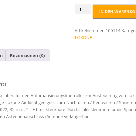
Loxone
IN DEN WARENKO
Air
Base
Extension
Artikelnummer:
100114
Katego
Menge
LOXONE
en
Rezensionen (0)
hts
einheit für den Automatisierungskontroller zur Ansteuerung von Lox
ie Loxone Air Ideal geeignet zum Nachrüsten / Renovieren / Saniere
022, 35 mm, 2 TE breit steckbare Durchschleifklemmen für die Span
n Antennenanschluss (Antenne verlängerbar.