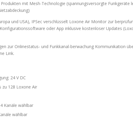
 Produkten mit Mesh-Technologie (spannungsversorgte Funkgeräte le
 Netzabdeckung)
Europa und USA), IPSec verschlüsselt Loxone Air Monitor zur berprü
Konfigurationssoftware oder App inklusive kostenloser Updates (Loxo
gen zur Onlinestatus- und Funkkanal-berwachung Kommunikation übe
e Link.
ung: 24 V DC
s zu 128 Loxone Air
4 Kanäle wählbar
anäle wählbar