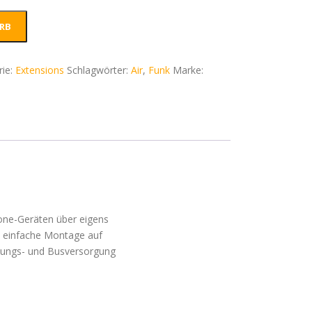
RB
rie:
Extensions
Schlagwörter:
Air
,
Funk
Marke:
one-Geräten über eigens
n einfache Montage auf
nungs- und Busversorgung