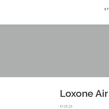
S
Loxone Air
€
129,25