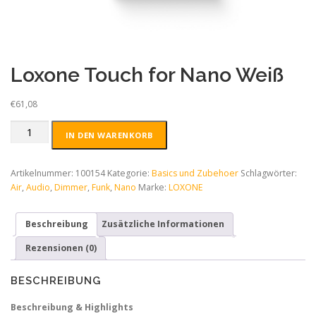
Loxone Touch for Nano Weiß
€
61,08
Loxone
IN DEN WARENKORB
Touch
for
Nano
Artikelnummer:
100154
Kategorie:
Basics und Zubehoer
Schlagwörter:
Weiß
Air
,
Audio
,
Dimmer
,
Funk
,
Nano
Marke:
LOXONE
Menge
Beschreibung
Zusätzliche Informationen
Rezensionen (0)
BESCHREIBUNG
Beschreibung & Highlights