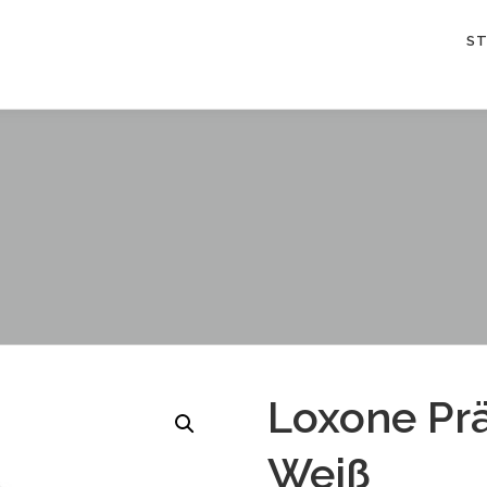
S
Loxone Pr
Weiß