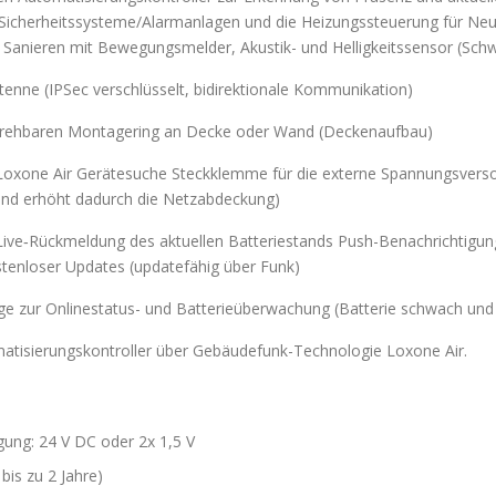
 Sicherheitssysteme/Alarmanlagen und die Heizungssteuerung für N
 Sanieren mit Bewegungsmelder, Akustik- und Helligkeitssensor (Schwe
tenne (IPSec verschlüsselt, bidirektionale Kommunikation)
drehbaren Montagering an Decke oder Wand (Deckenaufbau)
 Loxone Air Gerätesuche Steckklemme für die externe Spannungsver
r und erhöht dadurch die Netzabdeckung)
 Live‑Rückmeldung des aktuellen Batteriestands Push-Benachrichtigun
ostenloser Updates (updatefähig über Funk)
ge zur Onlinestatus- und Batterieüberwachung (Batterie schwach und
tisierungskontroller über Gebäudefunk-Technologie Loxone Air.
ung: 24 V DC oder 2x 1,5 V
 bis zu 2 Jahre)