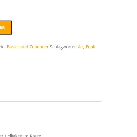
RB
rie:
Basics und Zubehoer
Schlagwörter:
Air
,
Funk
er Helligkeit im Raum