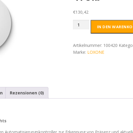
€
130,42
Loxone
IN DEN WARENKO
Präsenzmelder
Air
Weiß
Artikelnummer:
100420
Katego
Menge
Marke:
LOXONE
en
Rezensionen (0)
hts
n Automatisierungskontroller zur Erkennung von Präsenz und aktuell