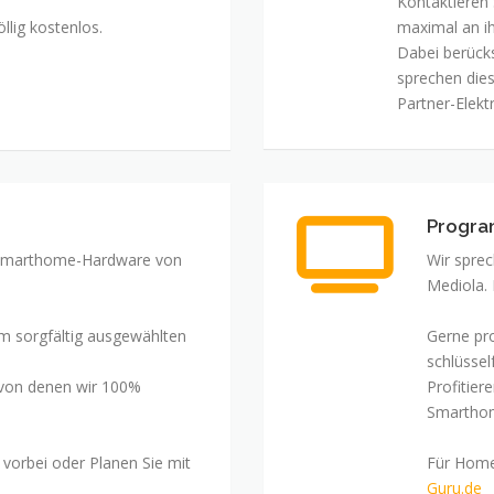
Kontaktieren 
llig kostenlos.
maximal an i
Dabei berücks
sprechen die
Partner-Elektr
Progra
 Smarthome-Hardware von
Wir spre
Mediola.
m sorgfältig ausgewählten
Gerne pr
schlüsself
 von denen wir 100%
Profitier
Smarthom
vorbei oder Planen Sie mit
Für Home
Guru.de