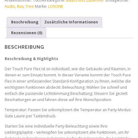
Artikelnummer:
100549
Kategorie:
Basics und Zubehoer
Schlagwörter:
Standard
Audio
,
Bus
,
Tree
Marke:
LOXONE
Audio
Tree
Beschreibung
Zusätzliche Informationen
Anth
Menge
Rezensionen (0)
BESCHREIBUNG
Beschreibung & Highlights
Der Touch Pure Flex ist so individuell, wie die Gebäude und Räumen, in
denen er zum Einsatz kommt. In dieser Variante kommt der Touch Pure
Flex in einer umfassenden Standard-Konfiguration zu Ihnen, welche die
wichtigsten Funktionen abdeckt: Beleuchtung: Wählen Sie schnell und
einfach die passende Lichtstimmung Beschattung: Steuern Sie gezielt
Beschattungen an und fahren diese auf Ihre Wunschposition.
Temperatur: Passen Sie unkompliziert die Temperatur an Party-Modus:
Gute Laune per Tastendruck.
Starten Sie eine individuelle Party‑Beleuchtung sowie Ihre
Lieblingsplaylist – verknüpfen Sie unkompliziert alle Funktionen, um Ihr