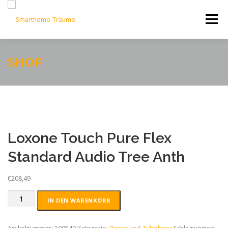
Zum
Inhalt
Menü
springen
START
PHILOSOPHIE
DIENSTLEISTUNG
SHOP
KONTAKT
Loxone Touch Pure Flex
Standard Audio Tree Anth
€
208,49
Loxone
IN DEN WARENKORB
Touch
Pure
Flex