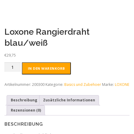
Loxone Rangierdraht
blau/weiß
€
29,75
Loxone
IN DEN WARENKORB
Rangierdraht
blau/weiß
Menge
Artikelnummer:
200300
Kategorie:
Basics und Zubehoer
Marke:
LOXONE
Beschreibung
Zusätzliche Informationen
Rezensionen (0)
BESCHREIBUNG