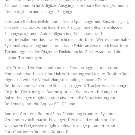
Schraubklemmen für 8 digitale Ausgänge steckbare Federzugklemmen
für die digitalen und analogen Eingänge.
steckbare Durchschleifklemmen für die Spannungs- und Busversorgung
kostenlose Updates und lizenzfreie Programmiersoftware inklusive
Planungsprogramm, Autokonfiguration, Simulations- und
Inbetriebnahmemodus, Live-Ansicht mit änderbaren Werten dauerhafte
Systemüberwachung und automatische Fehleranalyse durch Heartbeat
Technology inklusive Diagnose-Funktionen für Gerätestatus und die
Loxone Technologien.
Link, Tree und Air Kommunikation mit Erweiterungen über internen
Kommunikationsbus Loxone Link Ansteuerung von Loxone-Geräten über
eigens entwickelte Verkabelungstechnologie Loxone Tree
Betriebsstundenzähler und Statistik-, Logger- & Tracker-Aufzeichnungen
für jedes Gerät möglich Datenexport zur Weiterverarbeitung der
Aufzeichnungen möglich automatisch erstellte Visualisierung zur
Bedienung über die App via PC, iOS- und.
Android-Geräten offenen API zur Einbindung in andere Systeme
Versenden von Benachrichtigungen, E‑Mails und Anrufen bei frei
wählbaren Ereignissen möglich softwareseitige parametrierbare
Sperrfunktionen für jedes Gerät (z. B.