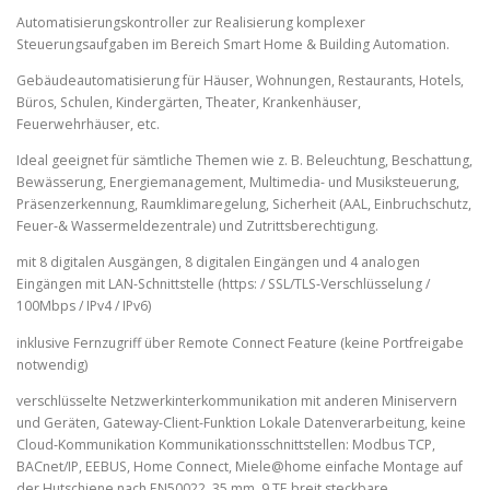
Automatisierungskontroller zur Realisierung komplexer
Steuerungsaufgaben im Bereich Smart Home & Building Automation.
Gebäudeautomatisierung für Häuser, Wohnungen, Restaurants, Hotels,
Büros, Schulen, Kindergärten, Theater, Krankenhäuser,
Feuerwehrhäuser, etc.
Ideal geeignet für sämtliche Themen wie z. B. Beleuchtung, Beschattung,
Bewässerung, Energiemanagement, Multimedia- und Musiksteuerung,
Präsenzerkennung, Raumklimaregelung, Sicherheit (AAL, Einbruchschutz,
Feuer‑& Wassermeldezentrale) und Zutrittsberechtigung.
mit 8 digitalen Ausgängen, 8 digitalen Eingängen und 4 analogen
Eingängen mit LAN-Schnittstelle (https: / SSL/TLS‑Verschlüsselung /
100Mbps / IPv4 / IPv6)
inklusive Fernzugriff über Remote Connect Feature (keine Portfreigabe
notwendig)
verschlüsselte Netzwerkinterkommunikation mit anderen Miniservern
und Geräten, Gateway-Client-Funktion Lokale Datenverarbeitung, keine
Cloud‑Kommunikation Kommunikationsschnittstellen: Modbus TCP,
BACnet/IP, EEBUS, Home Connect, Miele@home einfache Montage auf
der Hutschiene nach EN50022, 35 mm, 9 TE breit steckbare