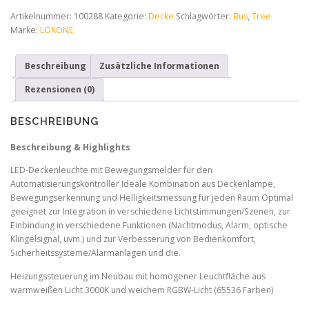
Light
Artikelnummer:
100288
Kategorie:
Decke
Schlagwörter:
Bus
,
Tree
RGBW
Marke:
LOXONE
Tree
Weiß
Beschreibung
Zusätzliche Informationen
Menge
Rezensionen (0)
BESCHREIBUNG
Beschreibung & Highlights
LED-Deckenleuchte mit Bewegungsmelder für den
Automatisierungskontroller Ideale Kombination aus Deckenlampe,
Bewegungserkennung und Helligkeitsmessung für jeden Raum Optimal
geeignet zur Integration in verschiedene Lichtstimmungen/Szenen, zur
Einbindung in verschiedene Funktionen (Nachtmodus, Alarm, optische
Klingelsignal, uvm.) und zur Verbesserung von Bedienkomfort,
Sicherheitssysteme/Alarmanlagen und die.
Heizungssteuerung im Neubau mit homogener Leuchtfläche aus
warmweißen Licht 3000K und weichem RGBW‑Licht (65536 Farben)