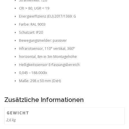
Strahlwinkel: 120°
CRI > 80, UGR < 19
Energieeffizienz (EU) 2017/1369: G
Farbe: RAL 9003
Schutzart: IP20
Bewegungsmelder: passiver
Infrarotsensor, 110° vertikal, 360°
horizontal, 8m in 3m Montagehöhe
Helligkeitssensor Erfassungsbereich:
0,045 – 188.000lx
Maße: 298 x 50 mm (DxH)
Zusätzliche Informationen
GEWICHT
2,6 kg