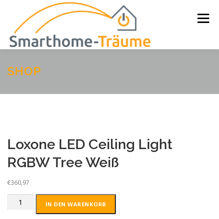
Zum
Inhalt
Menü
springen
START
PHILOSOPHIE
DIENSTLEISTUNG
SHOP
KONTAKT
Loxone LED Ceiling Light
RGBW Tree Weiß
€
360,97
Loxone
IN DEN WARENKORB
LED
Ceiling