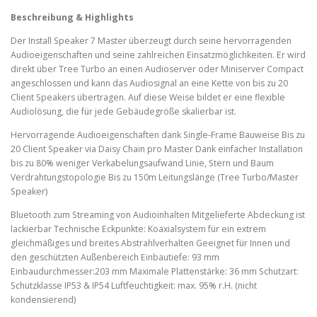
Beschreibung & Highlights
Der Install Speaker 7 Master überzeugt durch seine hervorragenden
Audioeigenschaften und seine zahlreichen Einsatzmöglichkeiten. Er wird
direkt über Tree Turbo an einen Audioserver oder Miniserver Compact
angeschlossen und kann das Audiosignal an eine Kette von bis zu 20
Client Speakers übertragen. Auf diese Weise bildet er eine flexible
Audiolösung, die für jede Gebäudegröße skalierbar ist.
Hervorragende Audioeigenschaften dank Single-Frame Bauweise Bis zu
20 Client Speaker via Daisy Chain pro Master Dank einfacher Installation
bis zu 80% weniger Verkabelungsaufwand Linie, Stern und Baum
Verdrahtungstopologie Bis zu 150m Leitungslänge (Tree Turbo/Master
Speaker)
Bluetooth zum Streaming von Audioinhalten Mitgelieferte Abdeckung ist
lackierbar Technische Eckpunkte: Koaxialsystem für ein extrem
gleichmäßiges und breites Abstrahlverhalten Geeignet für Innen und
den geschützten Außenbereich Einbautiefe: 93 mm
Einbaudurchmesser:203 mm Maximale Plattenstärke: 36 mm Schutzart:
Schutzklasse IP53 & IP54 Luftfeuchtigkeit: max. 95% r.H. (nicht
kondensierend)