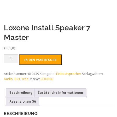
Loxone Install Speaker 7
Master
€
355,81
Loxone
IN DEN WARENKORB
Install
Speaker
7
Artikelnummer:
610149
Kategorie:
Einbautsprecher
Schlagwörter:
Master
Audio
,
Bus
,
Tree
Marke:
LOXONE
Menge
Beschreibung
Zusätzliche Informationen
Rezensionen (0)
BESCHREIBUNG